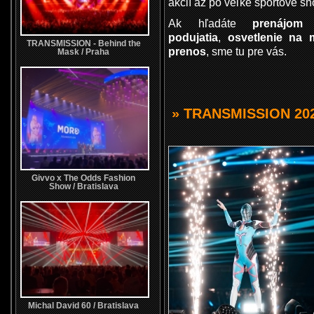
akcií až po veľké športové sh
Ak hľadáte
prenájom
podujatia
,
osvetlenie na 
TRANSMISSION - Behind the
prenos
, sme tu pre vás.
Mask / Praha
» TRANSMISSION 20
Givvo x The Odds Fashion
Show / Bratislava
Michal David 60 / Bratislava