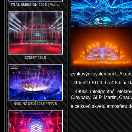
TRANSMISSION 2015 | Praha
SZIGET 2015
zvukovým systémom L-Acoust
- 406m2 LED 3.9 a 4.8 blackf
- 499ks inteligentné efekt
Claypaky, GLP, Martin, Chau
NOC NÁDEJÍ 2015 / RTVS
a celkovú skvelú atmosféru d