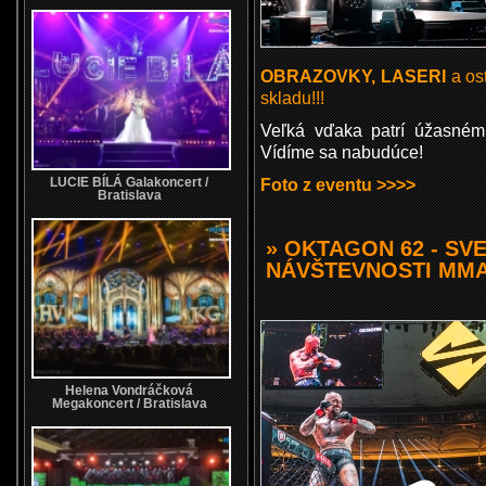
OBRAZOVKY, LASERI
a os
skladu!!!
Veľká vďaka patrí úžasném
Vídíme sa nabudúce!
Foto z eventu >>>>
LUCIE BÍLÁ Galakoncert /
Bratislava
» OKTAGON 62 - SV
NÁVŠTEVNOSTI MM
Helena Vondráčková
Megakoncert / Bratislava