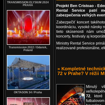
TRANSMISSION ELYSIUM 2024
PRAHA
Projekt Ben Cristoao - Ede
Rental Service patrí m
zabezpečenia veľkých even
Zabezpečiť koncert takého
koordináciu, vysoké nároky n
tieto skúsenosti nám umož
koncerty, festivaly aj korporá
Ministry Rental Service prináš
Transmission 2022 / Gdansk,
realizované profesionálne, ef
Poland
» Kompletné techni
72 v Prahe? V réžii
Minulý v
veľkolepéh
OKTAGON 34 / Praha
72
, ktoré
futbalov