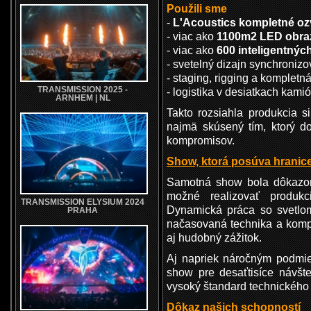
Použili sme
-
L'Acoustics kompletné oz
- viac ako
1100m2 LED obra
- viac ako
600 inteligentných
- svetelný dizajn synchroniz
- staging, rigging a kompletná
TRANSMISSION 2025 -
- logistika v desiatkach kami
ARNHEM | NL
Takto rozsiahla produkcia s
najmä skúsený tím, ktorý d
kompromisov.
Show, ktorá posúva hranic
Samotná show bola dôkazom,
možné realizovať produkc
TRANSMISSION ELYSIUM 2024
Dynamická práca so svetlom
PRAHA
načasovaná technika a komple
aj hudobný zážitok.
Aj napriek náročným podmie
show pre desaťtisíce návšt
vysoký štandard technického
Dôkaz našich schopností