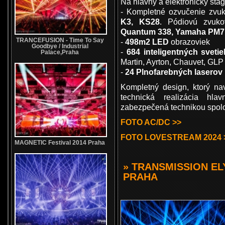
Na hlavný a elektronický sta
- Kompletné ozvučenie zv
K3, KS28
. Pódiovú zvuk
Quantum 338, Yamaha PM7
TRANCEFUSION - Time To Say
-
498m2 LED
obrazoviek
Goodbye / Industrial
-
684 inteligentných svetie
Palace,Praha
Martin, Ayrton, Chauvet, GLP
-
24 Plnofarebných laserov
Kompletný design, ktorý na
technická realizácia hla
zabezpečená technikou sp
FOTO AC/DC >>
FOTO LOVESTREAM 2024 
MAGNETIC Festival 2014 Praha
» TRANSMISSION EL
PRAHA