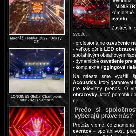
hovoríme
MINIST
komplet
eventu
.
Zastrešil
svetlo.
Macháč Festival 2022 / Doksy,
CZ
- profesionálne
ozvučenie n
- veľkoplošné
LED obrazov
spoľahlivým obsahovým riad
- dynamické
osvetlenie pre
- komplexné
riggingové rie
Na mieste sme využili š
Acoustics
, ktorý garantoval 
pre televízny prenos. O v
obrazovky
, ktoré pomohli d
LONGINES Global Champions
nej.
Tour 2021 / Šamorín
Prečo si spoločnos
vyberajú práve nás?
Pretože vieme, čo znamená
eventov
– spoľahlivosť, pre