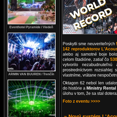
Eventhotel Pyramide / Viedeň
Poskytli sme neuveriteľných
142 reproduktorov L'Acous
alebo aj samotné boje bol
celom štadióne, zatiaľ čo
530
vytvorilo nezabudnuteľnú
prostredníctvom rozsiahlej 
ARMIN VAN BUUREN / Trenčín
vlastníme, vrátane nespočet
Oktagon 62 nebol len udalos
do histórie a
Ministry Rental
úlohu v tom, že sa stal dote
Foto z eventu >>>>
» Nový systém L'Aco